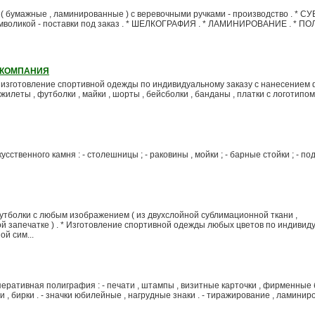
( бумажные , ламинированные ) с веревочными ручками - производство . *
оликой - поставки под заказ . * ШЕЛКОГРАФИЯ . * ЛАМИНИРОВАНИЕ . * П
 КОМПАНИЯ
- изготовление спортивной одежды по индивидуальному заказу с нанесением
 жилеты , футболки , майки , шорты , бейсболки , банданы , платки с логотипом )
сственного камня : - столешницы ; - раковины , мойки ; - барные стойки ; - под
Футболки с любым изображением ( из двухслойной сублимационной ткани ,
й запечатке ) . * Изготовление спортивной одежды любых цветов по индивид
й сим...
ративная полиграфия : - печати , штампы , визитные карточки , фирменные б
и , бирки . - значки юбилейные , нагрудные знаки . - тиражирование , ламиниро