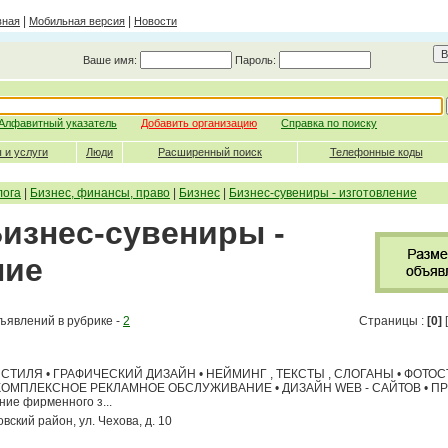
|
|
вная
Мобильная версия
Новости
Ваше имя:
Пароль:
Алфавитный указатель
Добавить организацию
Справка по поиску
 и услуги
Люди
Расширенный поиск
Телефонные коды
лога
|
Бизнес, финансы, право
|
Бизнес
|
Бизнес-сувениры - изготовление
Бизнес-сувениры -
ние
ъявлений в рубрике -
2
Страницы :
[0]
[
СТИЛЯ • ГРАФИЧЕСКИЙ ДИЗАЙН • НЕЙМИНГ , ТЕКСТЫ , СЛОГАНЫ • ФОТО
КОМПЛЕКСНОЕ РЕКЛАМНОЕ ОБСЛУЖИВАНИЕ • ДИЗАЙН WEB - САЙТОВ • П
е фирменного з...
овский район, ул. Чехова, д. 10