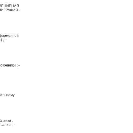
 СУВЕНИРНАЯ
ОЛИГРАФИЯ -
 фирменной
 ; -
оконники ; -
уальному
ланки ,
вание ; -