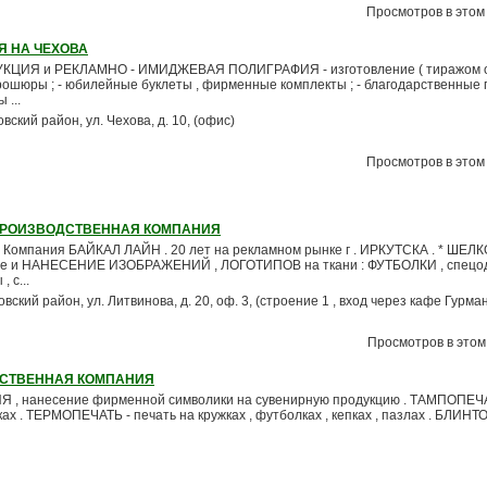
Просмотров в этом 
Я НА ЧЕХОВА
ЦИЯ и РЕКЛАМНО - ИМИДЖЕВАЯ ПОЛИГРАФИЯ - изготовление ( тиражом 
 брошюры ; - юбилейные буклеты , фирменные комплекты ; - благодарственные п
 ...
овский район, ул. Чехова, д. 10, (офис)
Просмотров в этом 
ПРОИЗВОДСТВЕННАЯ КОМПАНИЯ
 Компания БАЙКАЛ ЛАЙН . 20 лет на рекламном рынке г . ИРКУТСКА . * ШЕЛ
ление и НАНЕСЕНИЕ ИЗОБРАЖЕНИЙ , ЛОГОТИПОВ на ткани : ФУТБОЛКИ , спецод
 с...
ровский район, ул. Литвинова, д. 20, оф. 3, (строение 1 , вход через кафе Гурма
Просмотров в этом 
ДСТВЕННАЯ КОМПАНИЯ
, нанесение фирменной символики на сувенирную продукцию . ТАМПОПЕЧА
лках . ТЕРМОПЕЧАТЬ - печать на кружках , футболках , кепках , пазлах . БЛИН