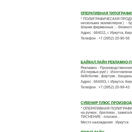
ОПЕРАТИВНАЯ ТИПОГРАФИ
* ПОЛИГРАФИЧЕСКАЯ ПРОДУК
нескольких экземпляров ) : -
бланки фирменные ; - блокноты
Адрес : 664011, г. Иркутск, Кир
Телефон : +7 (3952) 20-90-56
БАЙКАЛ ЛАЙН РЕКЛАМНО-
Рекламно - Производственная
ИЗ первых рук! ) : Изготов
бейсболки , фартуки , банданы ,
Адрес : 664003, г. Иркутск, Ки
Телефон : +7 (3952) 20-99-43
СУВЕНИР ПЛЮС ПРОИЗВО
* ОПЕРАТИВНАЯ ПОЛИГРАФИЯ 
на ручках , брелоках , зажига
ТИСНЕНИЕ - плоское...
Место нахождения : Иркутск