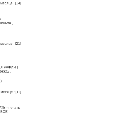
месяце : [14]
от
исьма ; -
месяце : [21]
КОГРАФИЯ (
ежду ,
н)
месяце : [11]
ТЬ - печать
ТОВОЕ