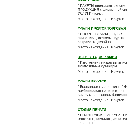
ПРИНТ ЛАЙН
* ПАКЕТЫ представительские 
ПРОДУКЦИЯ с фирменной симв
УСЛУГИ ( кале...
Место нахождения : Иркутск
ФЛАГИ-ИРКУТСК ТОРГОВАЯ
* СПОРТ , ТУРИЗМ , ОТДЫХ : 
символики ( костюмы , куртки ,
разработка дизайна ...
Место нахождения : Иркутск
ЭСТЕТ СТУДИЯ КАМНЯ
* Изготовление изделий из иску
эксклюзивные сувениры . ...
Место нахождения : Иркутск
ФЛАГИ ИРКУТСК
* Брендирование одежды . * 
комбинированные или в полно
заказу с нанесением фирменно
Место нахождения : Иркутск
СТУДИЯ ПЕЧАТИ
* ПОЛИГРАФИЯ - УСЛУГИ . Опе
конверты , таблички , указател
переплет ...