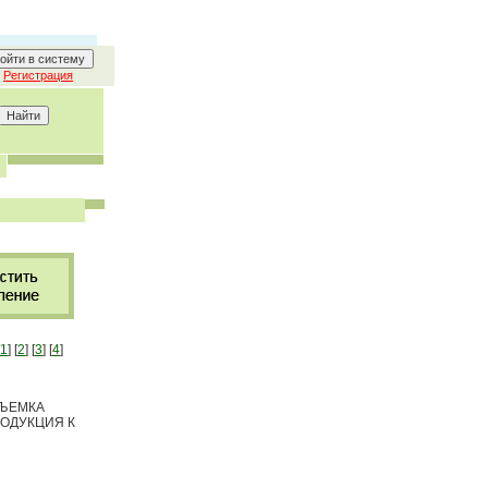
Регистрация
1
] [
2
] [
3
] [
4
]
СЪЕМКА
РОДУКЦИЯ К