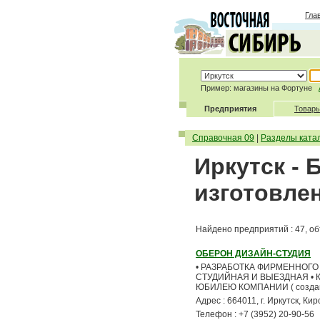
Гла
Пример: магазины на Фортуне
Предприятия
Товары
Справочная 09
|
Разделы ката
Иркутск - 
изготовле
Найдено предприятий : 47, об
ОБЕРОН ДИЗАЙН-СТУДИЯ
• РАЗРАБОТКА ФИРМЕННОГО 
СТУДИЙНАЯ И ВЫЕЗДНАЯ • 
ЮБИЛЕЮ КОМПАНИИ ( создани
Адрес : 664011, г. Иркутск, Кир
Телефон : +7 (3952) 20-90-56