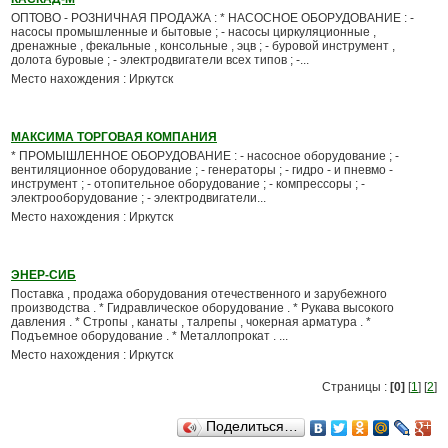
ОПТОВО - РОЗНИЧНАЯ ПРОДАЖА : * НАСОСНОЕ ОБОРУДОВАНИЕ : -
насосы промышленные и бытовые ; - насосы циркуляционные ,
дренажные , фекальные , консольные , эцв ; - буровой инструмент ,
долота буровые ; - электродвигатели всех типов ; -...
Место нахождения : Иркутск
МАКСИМА ТОРГОВАЯ КОМПАНИЯ
* ПРОМЫШЛЕННОЕ ОБОРУДОВАНИЕ : - насосное оборудование ; -
вентиляционное оборудование ; - генераторы ; - гидро - и пневмо -
инструмент ; - отопительное оборудование ; - компрессоры ; -
электрооборудование ; - электродвигатели...
Место нахождения : Иркутск
ЭНЕР-СИБ
Поставка , продажа оборудования отечественного и зарубежного
производства . * Гидравлическое оборудование . * Рукава высокого
давления . * Стропы , канаты , талрепы , чокерная арматура . *
Подъемное оборудование . * Металлопрокат . ...
Место нахождения : Иркутск
Страницы :
[0]
[
1
] [
2
]
Поделиться…