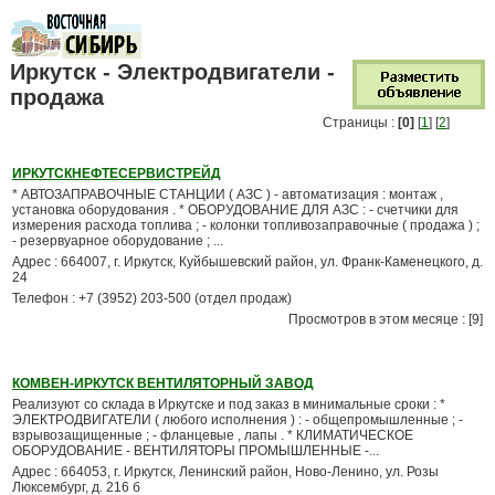
Иркутск - Электродвигатели -
продажа
Страницы :
[0]
[
1
] [
2
]
ИРКУТСКНЕФТЕСЕРВИСТРЕЙД
* АВТОЗАПРАВОЧНЫЕ СТАНЦИИ ( АЗС ) - автоматизация : монтаж ,
установка оборудования . * ОБОРУДОВАНИЕ ДЛЯ АЗС : - счетчики для
измерения расхода топлива ; - колонки топливозаправочные ( продажа ) ;
- резервуарное оборудование ; ...
Адрес : 664007, г. Иркутск, Куйбышевский район, ул. Франк-Каменецкого, д.
24
Телефон : +7 (3952) 203-500 (отдел продаж)
Просмотров в этом месяце : [9]
КОМВЕН-ИРКУТСК ВЕНТИЛЯТОРНЫЙ ЗАВОД
Реализуют со склада в Иркутске и под заказ в минимальные сроки : *
ЭЛЕКТРОДВИГАТЕЛИ ( любого исполнения ) : - общепромышленные ; -
взрывозащищенные ; - фланцевые , лапы . * КЛИМАТИЧЕСКОЕ
ОБОРУДОВАНИЕ - ВЕНТИЛЯТОРЫ ПРОМЫШЛЕННЫЕ -...
Адрес : 664053, г. Иркутск, Ленинский район, Ново-Ленино, ул. Розы
Люксембург, д. 216 б