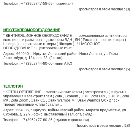
Телефон : +7 (3952) 47-58-69 (приемная)
Просмотров в этом месяце : [8]
ИРКУТСКПРОМОБОРУДОВАНИЕ
* ВЕНТИЛЯЦИОННОЕ ОБОРУДОВАНИЕ : - промышленные вентиляторы
всех типов и размеров ; - дымососы ВДН , ДН ( Россия ) ; - вентиляторы (
Швеция ) ; - приточные камеры ( Швеция ) . * НАСОСНОЕ
ОБОРУДОВАНИЕ : - центробежные конс...
Адрес : 664040, г. Иркутск, Ленинский район, Ново-Ленино, ул. Розы
Люксембург, д. 184, оф. 23, (2 этаж)
Телефон : +7 (3952) 44-80-60 (мини АТС)
Просмотров в этом месяце : [5]
ТЕПЛОТЭН
* КОТЛЫ ОТОПЛЕНИЯ : - электрические котлы ( электрокотлы ) и пульты
управления к электрокотлам ( Zota , Econom , ЭВП , Zota Lux , ЭВП М , Zota
МК , Zota Zoom , Эван С1 , Эван Warmos М , Эван Warmos QX - 27 ) ; -
твердотопливные котлы ( стальн...
Адрес : 664035, г. Иркутск, Куйбышевский район, Марата предместье, ул.
Сурнова, д. 22/7, (офис, выставочный зал, опт, склад)
Телефон : +7 (3952) 77-80-86 (единая справочная)
Просмотров в этом месяце : [18]