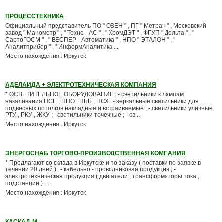
ПРОЦЕССТЕХНИКА
Официальный представитель ПО " ОВЕН " , ПГ " Метран " , Московский
завод " Манометр " , " Техно - АС " , " ХромДЭТ " , ФГУП " Дельта " , "
СартоГОСМ " , " ВЕСПЕР - Автоматика " , НПО " ЭТАЛОН " , "
Аналитприбор " , " ИнформАналитика ...
Место нахождения : Иркутск
АДЕЛАИДА + ЭЛЕКТРОТЕХНИЧЕСКАЯ КОМПАНИЯ
* ОСВЕТИТЕЛЬНОЕ ОБОРУДОВАНИЕ : - светильники к лампам
накаливания НСП , НПО , НББ , ПСХ ; - зеркальные светильники для
подвесных потолков накладные и встраиваемые ; - светильники уличные
РТУ , РКУ , ЖКУ ; - светильники точечные ; - св...
Место нахождения : Иркутск
ЭНЕРГОСНАБ ТОРГОВО-ПРОИЗВОДСТВЕННАЯ КОМПАНИЯ
* Предлагают со склада в Иркутске и по заказу ( поставки по заявке в
течении 20 дней ) : - кабельно - проводниковая продукция ; -
электротехническая продукция ( двигатели , трансформаторы тока ,
подстанции ) . ...
Место нахождения : Иркутск
КАСКАД-М