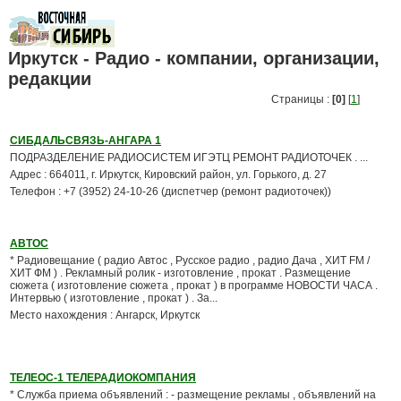
Иркутск - Радио - компании, организации,
редакции
Страницы :
[0]
[
1
]
СИБДАЛЬСВЯЗЬ-АНГАРА 1
ПОДРАЗДЕЛЕНИЕ РАДИОСИСТЕМ ИГЭТЦ РЕМОНТ РАДИОТОЧЕК . ...
Адрес : 664011, г. Иркутск, Кировский район, ул. Горького, д. 27
Телефон : +7 (3952) 24-10-26 (диспетчер (ремонт радиоточек))
АВТОС
* Радиовещание ( радио Автос , Русское радио , радио Дача , ХИТ FM /
ХИТ ФМ ) . Рекламный ролик - изготовление , прокат . Размещение
сюжета ( изготовление сюжета , прокат ) в программе НОВОСТИ ЧАСА .
Интервью ( изготовление , прокат ) . За...
Место нахождения : Ангарск, Иркутск
ТЕЛЕОС-1 ТЕЛЕРАДИОКОМПАНИЯ
* Служба приема объявлений : - размещение рекламы , объявлений на