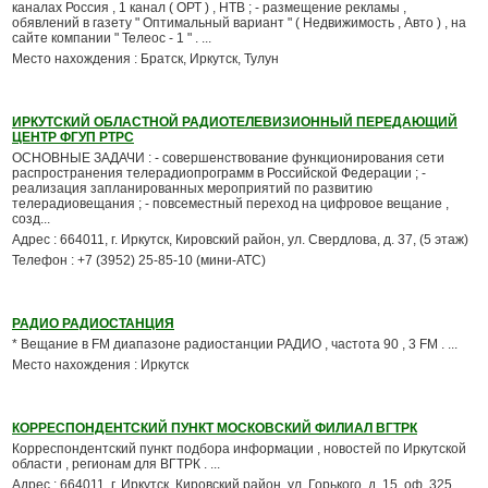
каналах Россия , 1 канал ( ОРТ ) , НТВ ; - размещение рекламы ,
обявлений в газету " Оптимальный вариант " ( Недвижимость , Авто ) , на
сайте компании " Телеос - 1 " . ...
Место нахождения : Братск, Иркутск, Тулун
ИРКУТСКИЙ ОБЛАСТНОЙ РАДИОТЕЛЕВИЗИОННЫЙ ПЕРЕДАЮЩИЙ
ЦЕНТР ФГУП РТРС
ОСНОВНЫЕ ЗАДАЧИ : - совершенствование функционирования сети
распространения телерадиопрограмм в Российской Федерации ; -
реализация запланированных мероприятий по развитию
телерадиовещания ; - повсеместный переход на цифровое вещание ,
созд...
Адрес : 664011, г. Иркутск, Кировский район, ул. Свердлова, д. 37, (5 этаж)
Телефон : +7 (3952) 25-85-10 (мини-АТС)
РАДИО РАДИОСТАНЦИЯ
* Вещание в FM диапазоне радиостанции РАДИО , частота 90 , 3 FM . ...
Место нахождения : Иркутск
КОРРЕСПОНДЕНТСКИЙ ПУНКТ МОСКОВСКИЙ ФИЛИАЛ ВГТРК
Корреспондентский пункт подбора информации , новостей по Иркутской
области , регионам для ВГТРК . ...
Адрес : 664011, г. Иркутск, Кировский район, ул. Горького, д. 15, оф. 325,