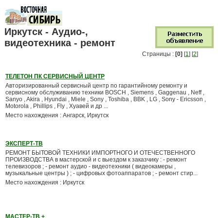
Иркутск - Аудио-,
видеотехника - ремонт
Страницы :
[0]
[
1
] [
2
]
ТЕЛЕТОН ПК СЕРВИСНЫЙ ЦЕНТР
Авторизированный сервисный центр по гарантийному ремонту и
сервисному обслуживанию техники BOSCH , Siemens , Gaggenau , Neff ,
Sanyo , Akira , Hyundai , Miele , Sony , Toshiba , BBK , LG , Sony - Ericsson ,
Motorola , Phillips , Fly , Хуавей и др ...
Место нахождения : Ангарск, Иркутск
ЭКСПЕРТ-ТВ
РЕМОНТ БЫТОВОЙ ТЕХНИКИ ИМПОРТНОГО И ОТЕЧЕСТВЕННОГО
ПРОИЗВОДСТВА в мастерской и с выездом к заказчику : - ремонт
телевизоров ; - ремонт аудио - видеотехники ( видеокамеры ,
музыкальные центры ) ; - цифровых фотоаппаратов ; - ремонт стир...
Место нахождения : Иркутск
МАСТЕР-ТВ +