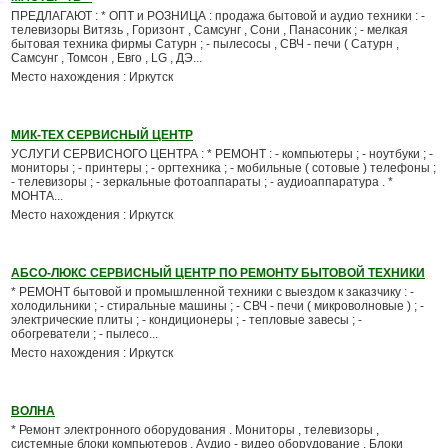
ПРЕДЛАГАЮТ : * ОПТ и РОЗНИЦА : продажа бытовой и аудио техники : -
телевизоры Витязь , Горизонт , Cамсунг , Сони , Панасоник ; - мелкая
бытовая техника фирмы Сатурн ; - пылесосы , СВЧ - печи ( Сатурн ,
Самсунг , Томсон , Евго , LG , ДЭ...
Место нахождения : Иркутск
МИК-ТЕХ СЕРВИСНЫЙ ЦЕНТР
УСЛУГИ СЕРВИСНОГО ЦЕНТРА : * РЕМОНТ : - компьютеры ; - ноутбуки ; -
мониторы ; - принтеры ; - оргтехника ; - мобильные ( сотовые ) телефоны ;
- телевизоры ; - зеркальные фотоаппараты ; - аудиоаппаратура . *
МОНТА...
Место нахождения : Иркутск
АБСО-ЛЮКС СЕРВИСНЫЙ ЦЕНТР ПО РЕМОНТУ БЫТОВОЙ ТЕХНИКИ
* РЕМОНТ бытовой и промышленной техники с выездом к заказчику : -
холодильники ; - стиральные машины ; - СВЧ - печи ( микроволновые ) ; -
электрические плиты ; - кондиционеры ; - тепловые завесы ; -
обогреватели ; - пылесо...
Место нахождения : Иркутск
ВОЛНА
* Ремонт электронного оборудования . Мониторы , телевизоры ,
системные блоки компьютеров . Аудио - видео оборудование . Блоки