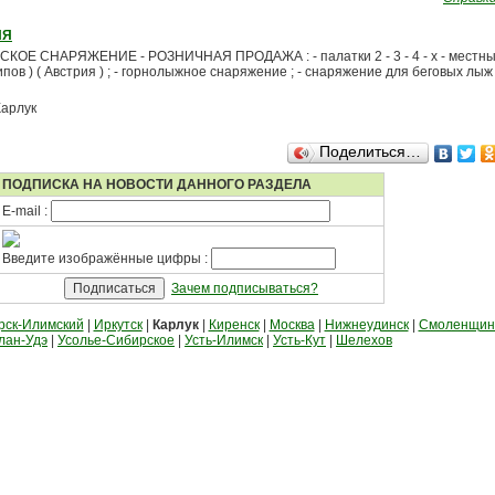
ИЯ
ОЕ СНАРЯЖЕНИЕ - РОЗНИЧНАЯ ПРОДАЖА : - палатки 2 - 3 - 4 - х - местные
пов ) ( Австрия ) ; - горнолыжное снаряжение ; - снаряжение для беговых лыж ; 
Карлук
Поделиться…
ПОДПИСКА НА НОВОСТИ ДАННОГО РАЗДЕЛА
E-mail :
Введите изображённые цифры :
Зачем подписываться?
рск-Илимский
|
Иркутск
|
Карлук
|
Киренск
|
Москва
|
Нижнеудинск
|
Смоленщин
лан-Удэ
|
Усолье-Сибирское
|
Усть-Илимск
|
Усть-Кут
|
Шелехов