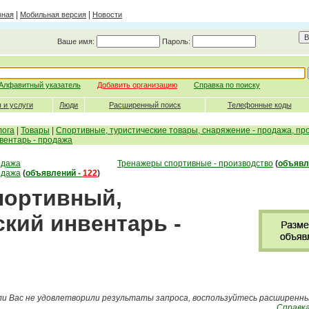
|
|
вная
Мобильная версия
Новости
Ваше имя:
Пароль:
Алфавитный указатель
Добавить организацию
Справка по поиску
 и услуги
Люди
Расширенный поиск
Телефонные коды
лога
|
Товары
|
Спортивные, туристические товары, снаряжение - продажа, пр
вентарь - продажа
одажа
Тренажеры спортивные - производство
(
объявл
одажа
(
объявлений -
122
)
Спортивный,
кий инвентарь -
ли Вас не удовлетворили результаты запроса, воспользуйтесь расширенн
Справка