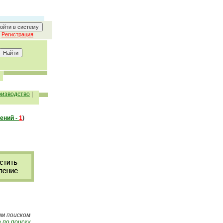
Регистрация
оизводство
|
ений -
1
)
ым поиском
 по поиску