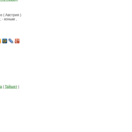
 ( Австрия )
- коньки ,
а
|
Тайшет
|