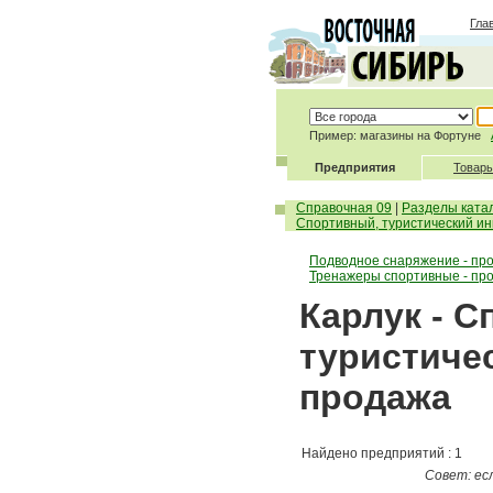
Гла
Пример: магазины на Фортуне
Предприятия
Товары
Справочная 09
|
Разделы ката
Спортивный, туристический ин
Подводное снаряжение - пр
Тренажеры спортивные - пр
Карлук - 
туристичес
продажа
Найдено предприятий : 1
Совет: ес