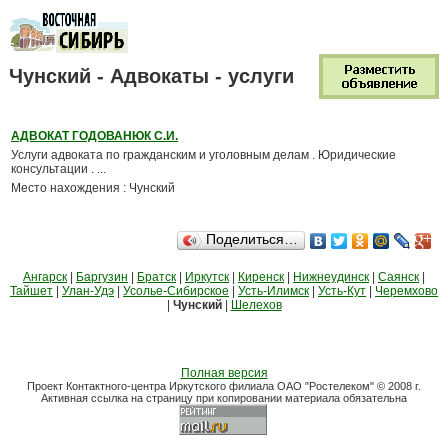
Чунский - Адвокаты - услуги
АДВОКАТ ГОДОВАНЮК С.И.
Услуги адвоката по гражданским и уголовным делам . Юридические
консультации . ...
Место нахождения : Чунский
Поделиться…
Ангарск
|
Баргузин
|
Братск
|
Иркутск
|
Киренск
|
Нижнеудинск
|
Саянск
|
Тайшет
|
Улан-Удэ
|
Усолье-Сибирское
|
Усть-Илимск
|
Усть-Кут
|
Черемхово
|
Чунский
|
Шелехов
Полная версия
Проект Контактного-центра Иркутского филиала ОАО "Ростелеком" © 2008 г.
Активная ссылка на страницу при копировании материала обязательна