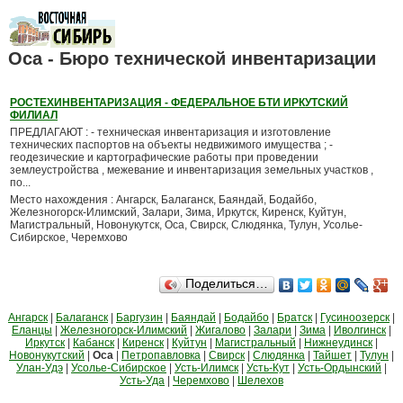
Оса - Бюро технической инвентаризации
РОСТЕХИНВЕНТАРИЗАЦИЯ - ФЕДЕРАЛЬНОЕ БТИ ИРКУТСКИЙ
ФИЛИАЛ
ПРЕДЛАГАЮТ : - техническая инвентаризация и изготовление
технических паспортов на объекты недвижимого имущества ; -
геодезические и картографические работы при проведении
землеустройства , межевание и инвентаризация земельных участков ,
по...
Место нахождения : Ангарск, Балаганск, Баяндай, Бодайбо,
Железногорск-Илимский, Залари, Зима, Иркутск, Киренск, Куйтун,
Магистральный, Новонукутск, Оса, Свирск, Слюдянка, Тулун, Усолье-
Сибирское, Черемхово
Поделиться…
Ангарск
|
Балаганск
|
Баргузин
|
Баяндай
|
Бодайбо
|
Братск
|
Гусиноозерск
|
Еланцы
|
Железногорск-Илимский
|
Жигалово
|
Залари
|
Зима
|
Иволгинск
|
Иркутск
|
Кабанск
|
Киренск
|
Куйтун
|
Магистральный
|
Нижнеудинск
|
Новонукутский
|
Оса
|
Петропавловка
|
Свирск
|
Слюдянка
|
Тайшет
|
Тулун
|
Улан-Удэ
|
Усолье-Сибирское
|
Усть-Илимск
|
Усть-Кут
|
Усть-Ордынский
|
Усть-Уда
|
Черемхово
|
Шелехов