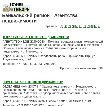
Байкальский регион - Агентства
недвижимости
Страницы :
[0]
[
1
] [
2
] [
3
] [
4
] [
5
] [
6
] [
7
] [
8
] [
9
]
>
ТЫСЯЧЕЛЕТИЕ АГЕНТСТВО НЕДВИЖИМОСТИ
АГЕНТСТВО НЕДВИЖИМОСТИ * Покупка , продажа жилья , коммерческой
недвижимости . * Покупка , продажа , оформление земельных участков . *
Обмены , в том числе сложные . * Анализ и мониторинг рынка
недвижимости . * Ипотека . ...
Адрес : 664056, г. Иркутск, Свердловский район, Приморский мкр., ул.
Академическая, д. 74
Телефон : +7 (3952) 53-33-33 (мини АТС)
Просмотров в этом месяце : [36]
ПОМЕСТЬЕ АГЕНТСТВО НЕДВИЖИМОСТИ
ОТДЕЛ НЕДВИЖИМОСТИ . * Оценка недвижимости . * Недвижимость -
любые операции : купля , продажа , обмен , рента . * Услуги по
приватизации . * Ипотека : - подбор ипотечных программ ; - сбор пакета
документов ; - подбор кварти...
Адрес : 664007, г. Иркутск, Куйбышевский район, ул. Ямская, д. 49
Телефон : +7 (3952) 20-07-17 (отдел продаж)