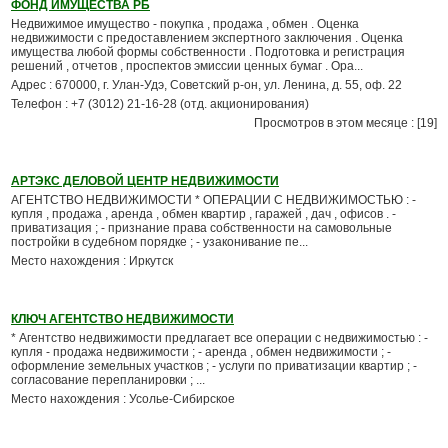
ФОНД ИМУЩЕСТВА РБ
Недвижимое имущество - покупка , продажа , обмен . Оценка
недвижимости с предоставлением экспертного заключения . Оценка
имущества любой формы собственности . Подготовка и регистрация
решений , отчетов , проспектов эмиссии ценных бумаг . Ора...
Адрес : 670000, г. Улан-Удэ, Советский р-он, ул. Ленина, д. 55, оф. 22
Телефон : +7 (3012) 21-16-28 (отд. акционирования)
Просмотров в этом месяце : [19]
АРТЭКС ДЕЛОВОЙ ЦЕНТР НЕДВИЖИМОСТИ
АГЕНТСТВО НЕДВИЖИМОСТИ * ОПЕРАЦИИ С НЕДВИЖИМОСТЬЮ : -
купля , продажа , аренда , обмен квартир , гаражей , дач , офисов . -
приватизация ; - признание права собственности на самовольные
постройки в судебном порядке ; - узаконивание пе...
Место нахождения : Иркутск
КЛЮЧ АГЕНТСТВО НЕДВИЖИМОСТИ
* Агентство недвижимости предлагает все операции с недвижимостью : -
купля - продажа недвижимости ; - аренда , обмен недвижимости ; -
оформление земельных участков ; - услуги по приватизации квартир ; -
согласование перепланировки ; ...
Место нахождения : Усолье-Сибирское