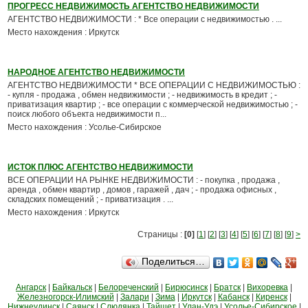
ПРОГРЕСС НЕДВИЖИМОСТЬ АГЕНТСТВО НЕДВИЖИМОСТИ
АГЕНТСТВО НЕДВИЖИМОСТИ : * Все операции с недвижимостью . ...
Место нахождения : Иркутск
НАРОДНОЕ АГЕНТСТВО НЕДВИЖИМОСТИ
АГЕНТСТВО НЕДВИЖИМОСТИ * ВСЕ ОПЕРАЦИИ С НЕДВИЖИМОСТЬЮ :
- купля - продажа , обмен недвижимости ; - недвижимость в кредит ; -
приватизация квартир ; - все операции с коммерческой недвижимостью ; -
поиск любого объекта недвижимости п...
Место нахождения : Усолье-Сибирское
ИСТОК ПЛЮС АГЕНТСТВО НЕДВИЖИМОСТИ
ВСЕ ОПЕРАЦИИ НА РЫНКЕ НЕДВИЖИМОСТИ : - покупка , продажа ,
аренда , обмен квартир , домов , гаражей , дач ; - продажа офисных ,
складских помещений ; - приватизация . ...
Место нахождения : Иркутск
Страницы :
[0]
[
1
] [
2
] [
3
] [
4
] [
5
] [
6
] [
7
] [
8
] [
9
]
>
Поделиться…
Ангарск
|
Байкальск
|
Белореченский
|
Бирюсинск
|
Братск
|
Вихоревка
|
Железногорск-Илимский
|
Залари
|
Зима
|
Иркутск
|
Кабанск
|
Киренск
|
Нижнеудинск
|
Саянск
|
Слюдянка
|
Тайшет
|
Улан-Удэ
|
Усолье-Сибирское
|