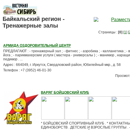
Байкальский регион -
Тренажерные залы
Страницы :
[0]
[
1
] [
АРМИДА ОЗДОРОВИТЕЛЬНЫЙ ЦЕНТР
ПРЕДЛАГАЮТ : - тренажерный зал ; - фитнес ; - аэробика ; - калланетика ; - 
йога ; - парикмахерские услуги ( мастера - универсалы ) ; - маникюр , наращи
педикюр . ...
Адрес : 664049, г. Иркутск, Свердловский район, Юбилейный мкр., д. 58
Телефон : +7 (3952) 46-01-30
Просмотр
ВАРЯГ БОЙЦОВСКИЙ КЛУБ
* БОЙЦОВСКИЙ СПОРТИВНЫЙ КЛУБ . * КОНТАКТН
ЕДИНОБОРСТВ . ДЕТСКИЕ И ВЗРОСЛЫЕ ГРУППЫ .