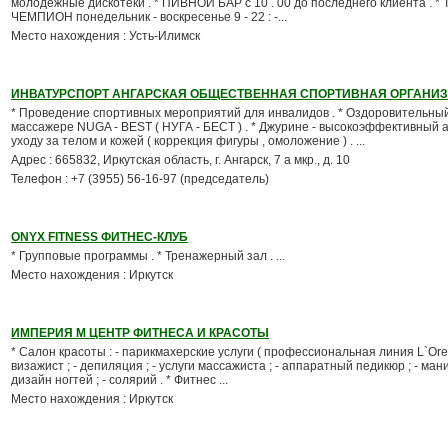
молодежные дискотеки . * ПИВНОЙ БАР с 10 . 00 до последнего клиента . *
ЧЕМПИОН понедельник - воскресенье 9 - 22 : -...
Место нахождения : Усть-Илимск
ИНВАТУРСПОРТ АНГАРСКАЯ ОБЩЕСТВЕННАЯ СПОРТИВНАЯ ОРГАНИ
* Проведение спортивных мероприятий для инвалидов . * Оздоровительный
массажере NUGA - BEST ( НУГА - БЕСТ ) . * Джурине - высокоэффективный а
уходу за телом и кожей ( коррекция фигуры , омоложение ) . ...
Адрес : 665832, Иркутская область, г. Ангарск, 7 а мкр., д. 10
Телефон : +7 (3955) 56-16-97 (председатель)
ONYX FITNESS ФИТНЕС-КЛУБ
* Групповые программы . * Тренажерный зал . ...
Место нахождения : Иркутск
ИМПЕРИЯ М ЦЕНТР ФИТНЕСА И КРАСОТЫ
* Салон красоты : - парикмахерские услуги ( профессиональная линия L`Oreal 
визажист ; - депиляция ; - услуги массажиста ; - аппаратный педикюр ; - ма
дизайн ногтей ; - солярий . * Фитнес ...
Место нахождения : Иркутск