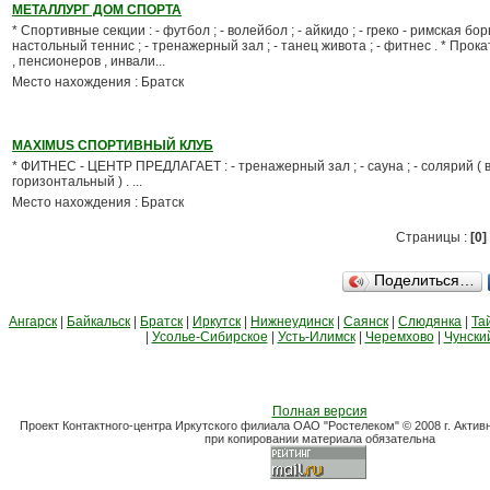
МЕТАЛЛУРГ ДОМ СПОРТА
* Спортивные секции : - футбол ; - волейбол ; - айкидо ; - греко - римская бор
настольный теннис ; - тренажерный зал ; - танец живота ; - фитнес . * Прокат
, пенсионеров , инвали...
Место нахождения : Братск
MAXIMUS СПОРТИВНЫЙ КЛУБ
* ФИТНЕС - ЦЕНТР ПРЕДЛАГАЕТ : - тренажерный зал ; - сауна ; - солярий ( 
горизонтальный ) . ...
Место нахождения : Братск
Страницы :
[0]
Поделиться…
Ангарск
|
Байкальск
|
Братск
|
Иркутск
|
Нижнеудинск
|
Саянск
|
Слюдянка
|
Та
|
Усолье-Сибирское
|
Усть-Илимск
|
Черемхово
|
Чунски
Полная версия
Проект Контактного-центра Иркутского филиала ОАО "Ростелеком" © 2008 г. Актив
при копировании материала обязательна