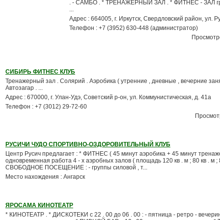
. - САМБО . * ТРЕНАЖЕРНЫЙ ЗАЛ . * ФИТНЕС - ЗАЛ г
...
Адрес : 664005, г. Иркутск, Свердловский район, ул. Р
Телефон : +7 (3952) 630-448 (администратор)
Просмотро
СИБИРЬ ФИТНЕС КЛУБ
Тренажерный зал . Солярий . Аэробика ( утренние , дневные , вечерние заня
Автозагар . ...
Адрес : 670000, г. Улан-Удэ, Советский р-он, ул. Коммунистическая, д. 41а
Телефон : +7 (3012) 29-72-60
Просмотр
РУСИЧИ ЧУДО СПОРТИВНО-ОЗДОРОВИТЕЛЬНЫЙ КЛУБ
Центр Русич предлагает : * ФИТНЕС ( 45 минут аэробика + 45 минут тренаже
одновременная работа 4 - х аэробных залов ( площадь 120 кв . м ; 80 кв . м ; 80 
СВОБОДНОЕ ПОСЕЩЕНИЕ : - группы силовой , т...
Место нахождения : Ангарск
ЯРОСАМА КИНОТЕАТР
* КИНОТЕАТР . * ДИСКОТЕКИ с 22 . 00 до 06 . 00 : - пятница - ретро - вечеринк