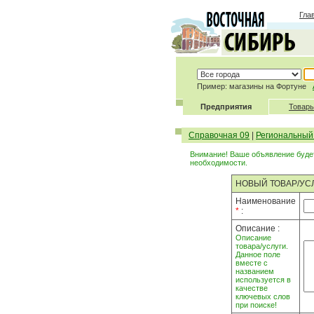
Гла
Пример: магазины на Фортуне
Предприятия
Товары
Справочная 09
|
Региональный
Внимание! Ваше объявление будет
необходимости.
НОВЫЙ ТОВАР/УС
Наименование
*
:
Описание :
Описание
товара/услуги.
Данное поле
вместе с
названием
используется в
качестве
ключевых слов
при поиске!