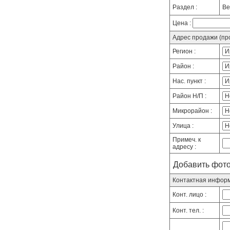
Раздел :
Ве
Цена :
Адрес продажи (про
Регион :
Район :
Нас. пункт :
Район Н/П :
Микрорайон :
Улица :
Примеч. к
адресу :
Добавить фото
Контактная инфор
Конт. лицо :
Конт. тел. :