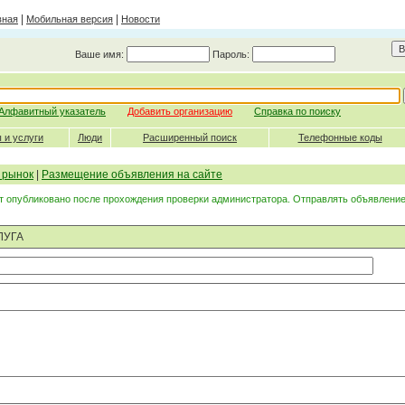
|
|
вная
Мобильная версия
Новости
Ваше имя:
Пароль:
Алфавитный указатель
Добавить организацию
Справка по поиску
 и услуги
Люди
Расширенный поиск
Телефонные коды
 рынок
|
Размещение объявления на сайте
 опубликовано после прохождения проверки администратора. Отправлять объявление
ЛУГА