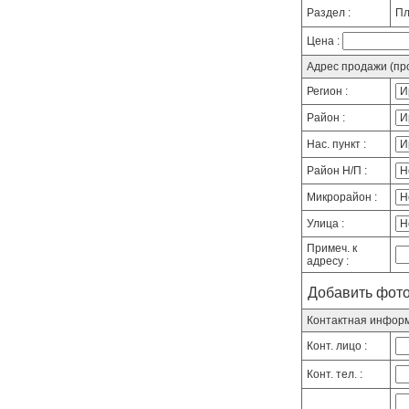
Раздел :
Пл
Цена :
Адрес продажи (про
Регион :
Район :
Нас. пункт :
Район Н/П :
Микрорайон :
Улица :
Примеч. к
адресу :
Добавить фото
Контактная инфор
Конт. лицо :
Конт. тел. :