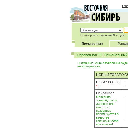
Гла
Пример: магазины на Фортуне
Предприятия
Товары
Справочная 09
|
Региональный
Внимание! Ваше объявление будет
необходимости.
НОВЫЙ ТОВАР/УС
Наименование
*
:
Описание :
Описание
товара/услуги.
Данное поле
вместе с
названием
используется в
качестве
ключевых слов
при поиске!