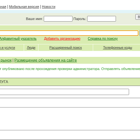
|
|
вная
Мобильная версия
Новости
Ваше имя:
Пароль:
Алфавитный указатель
Добавить организацию
Справка по поиску
 и услуги
Люди
Расширенный поиск
Телефонные коды
 рынок
|
Размещение объявления на сайте
 опубликовано после прохождения проверки администратора. Отправлять объявление
ЛУГА