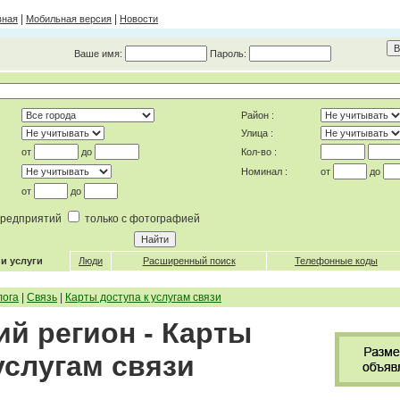
|
|
вная
Мобильная версия
Новости
Ваше имя:
Пароль:
Район :
Улица :
от
до
Кол-во :
Номинал :
от
до
от
до
 предприятий
только с фотографией
и услуги
Люди
Расширенный поиск
Телефонные коды
лога
|
Связь
|
Карты доступа к услугам связи
ий регион - Карты
услугам связи